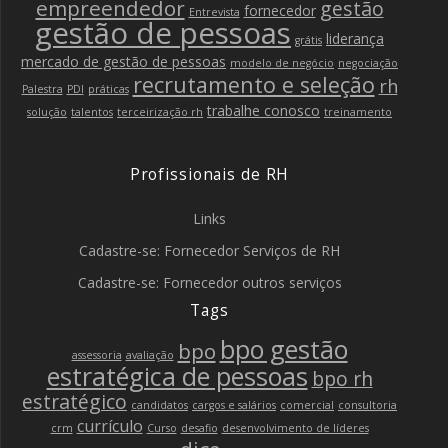
empreendedor
gestão
fornecedor
Entrevista
gestão de pessoas
liderança
grátis
mercado de gestão de pessoas
modelo de negócio
negociação
recrutamento e seleção
rh
Palestra
PDI
práticas
trabalhe conosco
solução
talentos
terceirização rh
treinamento
Profissionais de RH
Links
Cadastre-se: Fornecedor Serviços de RH
Cadastre-se: Fornecedor outros serviços
Tags
bpo gestão
bpo
assessoria
avaliação
estratégica de pessoas
bpo rh
estratégico
candidatos
cargos e salários
comercial
consultoria
currículo
crm
Curso
desafio
desenvolvimento de líderes