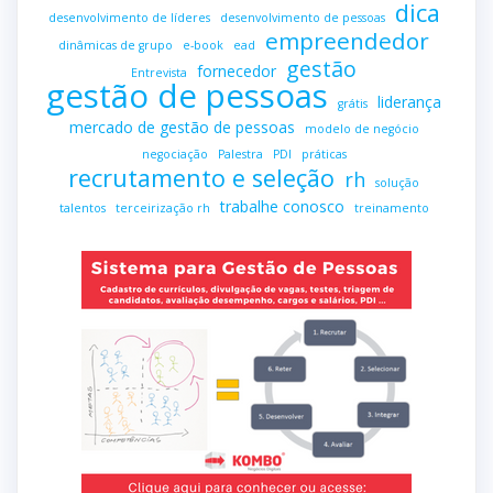
dica
desenvolvimento de líderes
desenvolvimento de pessoas
empreendedor
dinâmicas de grupo
e-book
ead
gestão
fornecedor
Entrevista
gestão de pessoas
liderança
grátis
mercado de gestão de pessoas
modelo de negócio
negociação
Palestra
PDI
práticas
recrutamento e seleção
rh
solução
trabalhe conosco
talentos
terceirização rh
treinamento