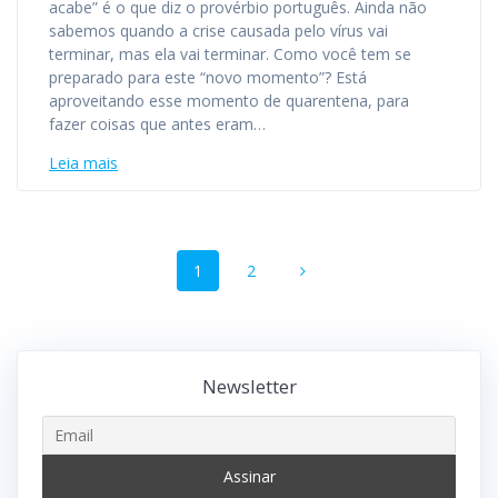
acabe” é o que diz o provérbio português. Ainda não
sabemos quando a crise causada pelo vírus vai
terminar, mas ela vai terminar. Como você tem se
preparado para este “novo momento”? Está
aproveitando esse momento de quarentena, para
fazer coisas que antes eram…
Leia mais
Navegação
Página
Página
1
2
dos
posts
Newsletter