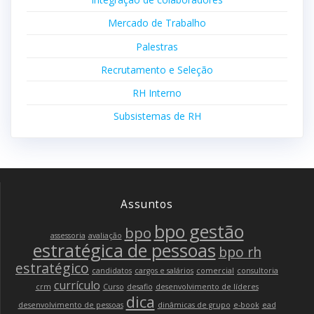
Mercado de Trabalho
Palestras
Recrutamento e Seleção
RH Interno
Subsistemas de RH
Assuntos
bpo gestão
bpo
assessoria
avaliação
estratégica de pessoas
bpo rh
estratégico
candidatos
cargos e salários
comercial
consultoria
currículo
crm
Curso
desafio
desenvolvimento de líderes
dica
desenvolvimento de pessoas
dinâmicas de grupo
e-book
ead