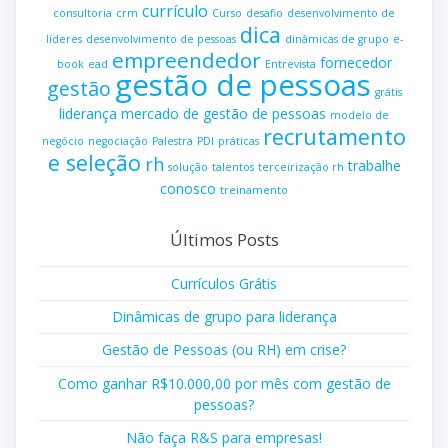
currículo
consultoria
crm
Curso
desafio
desenvolvimento de
dica
líderes
desenvolvimento de pessoas
dinâmicas de grupo
e-
empreendedor
fornecedor
book
ead
Entrevista
gestão de pessoas
gestão
grátis
liderança
mercado de gestão de pessoas
modelo de
recrutamento
negócio
negociação
Palestra
PDI
práticas
e seleção
rh
trabalhe
solução
talentos
terceirização rh
conosco
treinamento
Últimos Posts
Currículos Grátis
Dinâmicas de grupo para liderança
Gestão de Pessoas (ou RH) em crise?
Como ganhar R$10.000,00 por mês com gestão de
pessoas?
Não faça R&S para empresas!