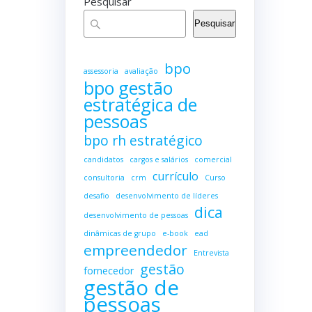
Pesquisar
Pesquisar
bpo
assessoria
avaliação
bpo gestão
estratégica de
pessoas
bpo rh estratégico
candidatos
cargos e salários
comercial
currículo
consultoria
crm
Curso
desafio
desenvolvimento de líderes
dica
desenvolvimento de pessoas
dinâmicas de grupo
e-book
ead
empreendedor
Entrevista
gestão
fornecedor
gestão de
pessoas