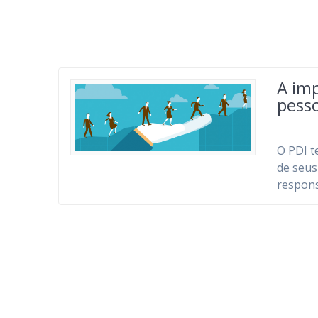
A imp
pess
O PDI t
de seus
respons