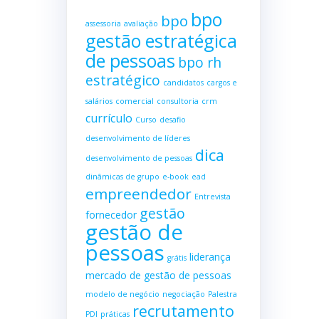
bpo
bpo
assessoria
avaliação
gestão estratégica
de pessoas
bpo rh
estratégico
candidatos
cargos e
salários
comercial
consultoria
crm
currículo
Curso
desafio
desenvolvimento de líderes
dica
desenvolvimento de pessoas
dinâmicas de grupo
e-book
ead
empreendedor
Entrevista
gestão
fornecedor
gestão de
pessoas
liderança
grátis
mercado de gestão de pessoas
modelo de negócio
negociação
Palestra
recrutamento
PDI
práticas