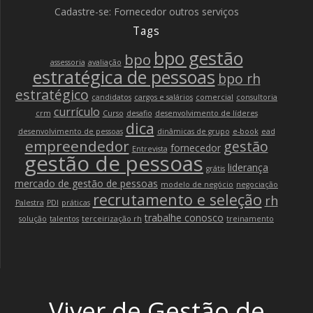
Cadastre-se: Fornecedor outros serviços
Tags
bpo gestão
bpo
assessoria
avaliação
estratégica de pessoas
bpo rh
estratégico
candidatos
cargos e salários
comercial
consultoria
currículo
crm
Curso
desafio
desenvolvimento de líderes
dica
desenvolvimento de pessoas
dinâmicas de grupo
e-book
ead
empreendedor
gestão
fornecedor
Entrevista
gestão de pessoas
liderança
grátis
mercado de gestão de pessoas
modelo de negócio
negociação
recrutamento e seleção
rh
Palestra
PDI
práticas
trabalhe conosco
solução
talentos
terceirização rh
treinamento
Viver de Gestão de