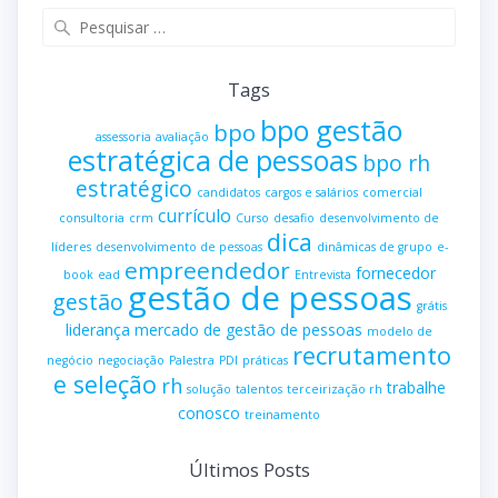
Pesquisar
por:
Tags
bpo gestão
bpo
assessoria
avaliação
estratégica de pessoas
bpo rh
estratégico
candidatos
cargos e salários
comercial
currículo
consultoria
crm
Curso
desafio
desenvolvimento de
dica
líderes
desenvolvimento de pessoas
dinâmicas de grupo
e-
empreendedor
fornecedor
book
ead
Entrevista
gestão de pessoas
gestão
grátis
liderança
mercado de gestão de pessoas
modelo de
recrutamento
negócio
negociação
Palestra
PDI
práticas
e seleção
rh
trabalhe
solução
talentos
terceirização rh
conosco
treinamento
Últimos Posts