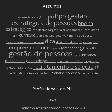
Assuntos
bpo gestão
bpo
assessoria
avaliação
estratégica de pessoas
bpo rh
estratégico
candidatos
cargos e salários
comercial
consultoria
currículo
crm
Curso
desafio
desenvolvimento de líderes
dica
desenvolvimento de pessoas
dinâmicas de grupo
e-book
ead
empreendedor
gestão
fornecedor
Entrevista
gestão de pessoas
liderança
grátis
mercado de gestão de pessoas
modelo de negócio
negociação
recrutamento e seleção
rh
Palestra
PDI
práticas
trabalhe conosco
solução
talentos
terceirização rh
treinamento
Profissionais de RH
Links
Cadastre-se: Fornecedor Serviços de RH