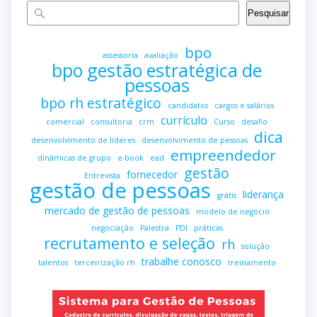
Pesquisar
bpo
assessoria
avaliação
bpo gestão estratégica de
pessoas
bpo rh estratégico
candidatos
cargos e salários
currículo
comercial
consultoria
crm
Curso
desafio
dica
desenvolvimento de líderes
desenvolvimento de pessoas
empreendedor
dinâmicas de grupo
e-book
ead
gestão
fornecedor
Entrevista
gestão de pessoas
liderança
grátis
mercado de gestão de pessoas
modelo de negócio
negociação
Palestra
PDI
práticas
recrutamento e seleção
rh
solução
trabalhe conosco
talentos
terceirização rh
treinamento