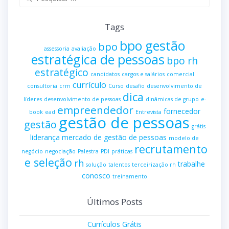
por:
Tags
bpo gestão
bpo
assessoria
avaliação
estratégica de pessoas
bpo rh
estratégico
candidatos
cargos e salários
comercial
currículo
consultoria
crm
Curso
desafio
desenvolvimento de
dica
líderes
desenvolvimento de pessoas
dinâmicas de grupo
e-
empreendedor
fornecedor
book
ead
Entrevista
gestão de pessoas
gestão
grátis
liderança
mercado de gestão de pessoas
modelo de
recrutamento
negócio
negociação
Palestra
PDI
práticas
e seleção
rh
trabalhe
solução
talentos
terceirização rh
conosco
treinamento
Últimos Posts
Currículos Grátis