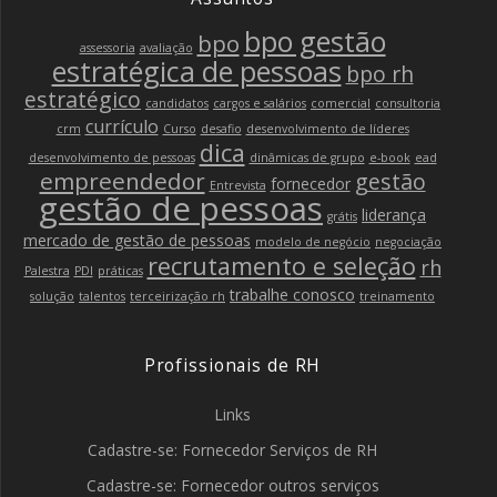
bpo gestão
bpo
assessoria
avaliação
estratégica de pessoas
bpo rh
estratégico
candidatos
cargos e salários
comercial
consultoria
currículo
crm
Curso
desafio
desenvolvimento de líderes
dica
desenvolvimento de pessoas
dinâmicas de grupo
e-book
ead
empreendedor
gestão
fornecedor
Entrevista
gestão de pessoas
liderança
grátis
mercado de gestão de pessoas
modelo de negócio
negociação
recrutamento e seleção
rh
Palestra
PDI
práticas
trabalhe conosco
solução
talentos
terceirização rh
treinamento
Profissionais de RH
Links
Cadastre-se: Fornecedor Serviços de RH
Cadastre-se: Fornecedor outros serviços