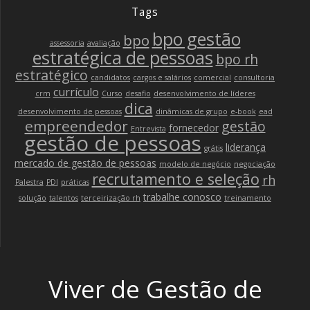
Tags
bpo gestão
bpo
assessoria
avaliação
estratégica de pessoas
bpo rh
estratégico
candidatos
cargos e salários
comercial
consultoria
currículo
crm
Curso
desafio
desenvolvimento de líderes
dica
desenvolvimento de pessoas
dinâmicas de grupo
e-book
ead
empreendedor
gestão
fornecedor
Entrevista
gestão de pessoas
liderança
grátis
mercado de gestão de pessoas
modelo de negócio
negociação
recrutamento e seleção
rh
Palestra
PDI
práticas
trabalhe conosco
solução
talentos
terceirização rh
treinamento
Viver de Gestão de