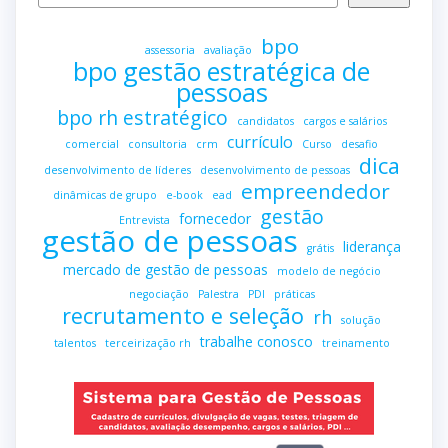
bpo
assessoria
avaliação
bpo gestão estratégica de
pessoas
bpo rh estratégico
candidatos
cargos e salários
currículo
comercial
consultoria
crm
Curso
desafio
dica
desenvolvimento de líderes
desenvolvimento de pessoas
empreendedor
dinâmicas de grupo
e-book
ead
gestão
fornecedor
Entrevista
gestão de pessoas
liderança
grátis
mercado de gestão de pessoas
modelo de negócio
negociação
Palestra
PDI
práticas
recrutamento e seleção
rh
solução
trabalhe conosco
talentos
terceirização rh
treinamento