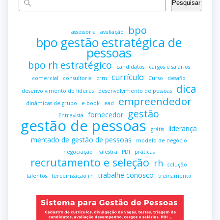
Pesquisar
bpo
assessoria
avaliação
bpo gestão estratégica de
pessoas
bpo rh estratégico
candidatos
cargos e salários
currículo
comercial
consultoria
crm
Curso
desafio
dica
desenvolvimento de líderes
desenvolvimento de pessoas
empreendedor
dinâmicas de grupo
e-book
ead
gestão
fornecedor
Entrevista
gestão de pessoas
liderança
grátis
mercado de gestão de pessoas
modelo de negócio
negociação
Palestra
PDI
práticas
recrutamento e seleção
rh
solução
trabalhe conosco
talentos
terceirização rh
treinamento