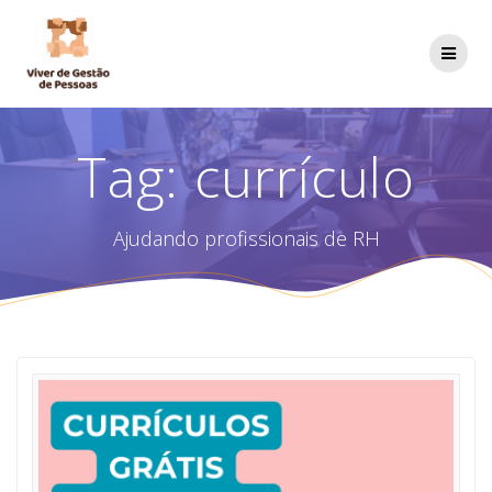
Skip
to
content
Tag:
currículo
Ajudando profissionais de RH