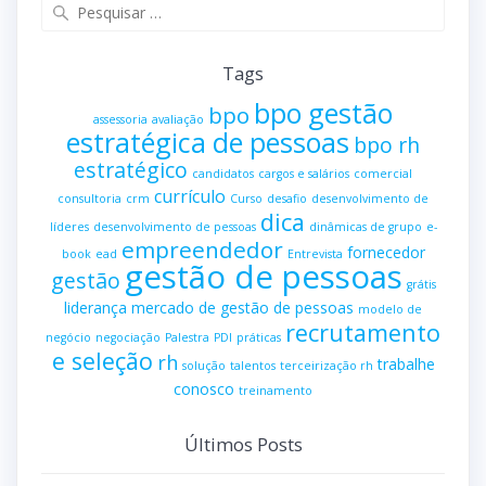
Pesquisar
por:
Tags
bpo gestão
bpo
assessoria
avaliação
estratégica de pessoas
bpo rh
estratégico
candidatos
cargos e salários
comercial
currículo
consultoria
crm
Curso
desafio
desenvolvimento de
dica
líderes
desenvolvimento de pessoas
dinâmicas de grupo
e-
empreendedor
fornecedor
book
ead
Entrevista
gestão de pessoas
gestão
grátis
liderança
mercado de gestão de pessoas
modelo de
recrutamento
negócio
negociação
Palestra
PDI
práticas
e seleção
rh
trabalhe
solução
talentos
terceirização rh
conosco
treinamento
Últimos Posts