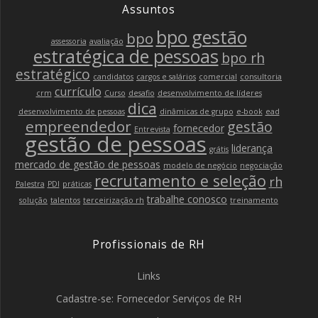
Assuntos
bpo gestão
bpo
assessoria
avaliação
estratégica de pessoas
bpo rh
estratégico
candidatos
cargos e salários
comercial
consultoria
currículo
crm
Curso
desafio
desenvolvimento de líderes
dica
desenvolvimento de pessoas
dinâmicas de grupo
e-book
ead
empreendedor
gestão
fornecedor
Entrevista
gestão de pessoas
liderança
grátis
mercado de gestão de pessoas
modelo de negócio
negociação
recrutamento e seleção
rh
Palestra
PDI
práticas
trabalhe conosco
solução
talentos
terceirização rh
treinamento
Profissionais de RH
Links
Cadastre-se: Fornecedor Serviços de RH