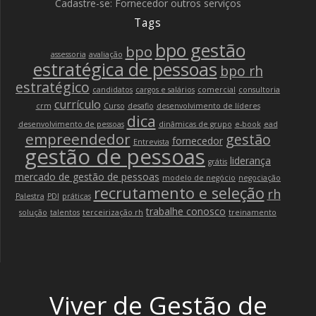
Cadastre-se: Fornecedor outros serviços
Tags
bpo gestão
bpo
assessoria
avaliação
estratégica de pessoas
bpo rh
estratégico
candidatos
cargos e salários
comercial
consultoria
currículo
crm
Curso
desafio
desenvolvimento de líderes
dica
desenvolvimento de pessoas
dinâmicas de grupo
e-book
ead
empreendedor
gestão
fornecedor
Entrevista
gestão de pessoas
liderança
grátis
mercado de gestão de pessoas
modelo de negócio
negociação
recrutamento e seleção
rh
Palestra
PDI
práticas
trabalhe conosco
solução
talentos
terceirização rh
treinamento
Viver de Gestão de